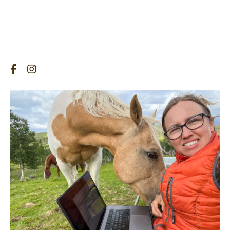
fra historier om hverdagsliv, treningstips og
refleksjoner rundt hest-menneske-relasjon.
På sosiale medier