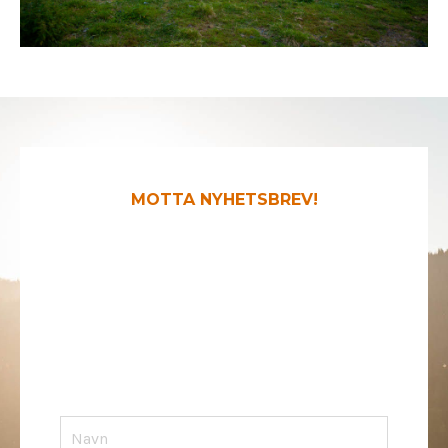
MOTTA NYHETSBREV!
Hesten & Mennesket
Har du lyst på flere historier, tips og innspill
om HEST–MENNESKE-RELASJON I
innboksen? Meld deg på nyhetsbrev her! Da
får du også tidlig-tilgang til alt av kurs,
webinarer og arrangementer.