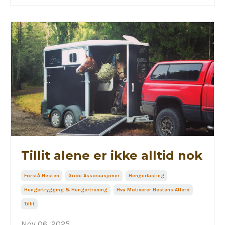
Tillit alene er ikke alltid nok
Forstå Hesten
Gode Assosiasjoner
Hengerlasting
Hengertrygging & Hengertrening
Hva Motiverer Hestens Atferd
Tillit
Nov 06, 2025