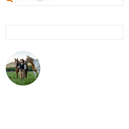
Bloggtemaer
Trine Bøhnsdalen
Lidenskapelig opptatt av å formidle, og skape en større
forståelse for hesten som art og dens atferd,
kroppsspråk og kommunikasjon, samt bevisstgjøring
og regulering av oss selv. Her på bloggen finner du alt