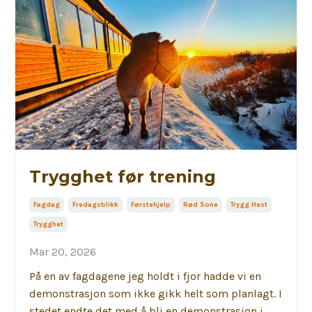
Trygghet før trening
Fagdag
Fredagsblikk
Førstehjelp
Rød Sone
Trygg Hest
Trygghet
Mar 20, 2026
På en av fagdagene jeg holdt i fjor hadde vi en
demonstrasjon som ikke gikk helt som planlagt. I
stedet endte det med å bli en demonstrasjon i